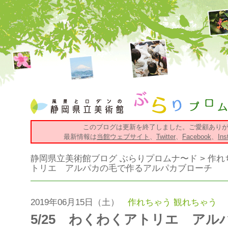
このブログは更新を終了しました。ご愛顧あり
最新情報は
当館ウェブサイト
、
Twitter
、
Facebook
、
Ins
静岡県立美術館ブログ ぶらりプロムナ〜ド
>
作れ
トリエ アルパカの毛で作るアルパカブローチ
2019年06月15日（土）
作れちゃう
観れちゃう
5/25 わくわくアトリエ ア